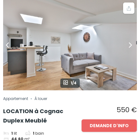
1/4
Appartement
À louer
550 €
LOCATION à Cognac
Duplex Meublé
DEMANDE D'INFO
1
lit
1
bain
44.60
m²