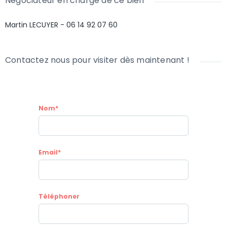
Négociateur en charge de ce bien
Pour plus d'informations, ICM se fera un plaisir de vous aider.
Martin LECUYER - 06 14 92 07 60
Contactez nous pour visiter dès maintenant !
Nom*
Email*
Téléphoner